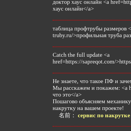
доктор хаус онлайн <a href=htt
хаус онлайн</a>
таблица профтрубы размеров <a 
truby.ru/>профильная труба р
Catch the full update <a
href=https://sapreqot.com/>http
Не знаете, что такое ПФ и зач
Мы расскажем и покажем: <a hr
что это</a>
Пошагово объясняем механику
накрутку на вашем проекте!
名前：
сервис по накрутке