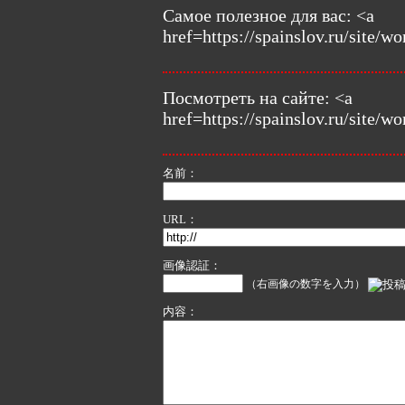
Самое полезное для вас: <a
href=https://spainslov.ru
Посмотреть на сайте: <a
href=https://spainslov.ru
名前：
URL：
画像認証：
（右画像の数字を入力）
内容：